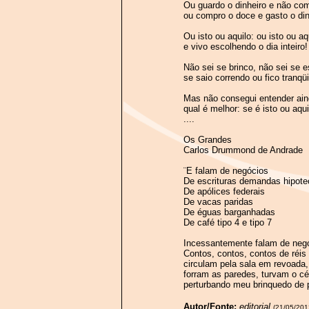
Ou guardo o dinheiro e não co
ou compro o doce e gasto o din
Ou isto ou aquilo: ou isto ou aqu
e vivo escolhendo o dia inteiro!
Não sei se brinco, não sei se e
se saio correndo ou fico tranqüi
Mas não consegui entender ai
qual é melhor: se é isto ou aqui
....
Os Grandes
Carlos Drummond de Andrade
¨E falam de negócios
De escrituras demandas hipot
De apólices federais
De vacas paridas
De éguas barganhadas
De café tipo 4 e tipo 7
Incessantemente falam de neg
Contos, contos, contos de réi
circulam pela sala em revoada,
forram as paredes, turvam o cé
perturbando meu brinquedo de p
Autor/Fonte:
editorial
(21/05/201