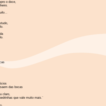
mpro o doce,
heiro.
ilo...
studo,
lo.
nda
lo.
ecas
ócios
s saem das bocas
u claro,
edrinhas que vale muito mais.¨
2)