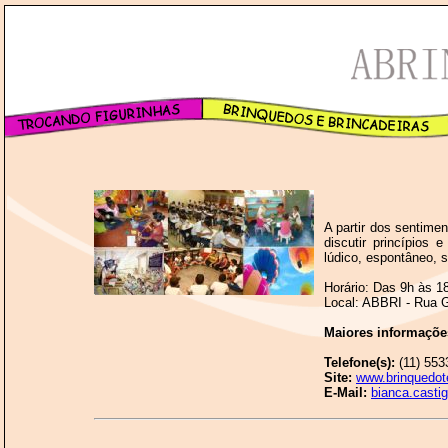
A partir dos sentime
discutir princípios
lúdico, espontâneo, si
Horário: Das 9h às 1
Local: ABBRI - Rua G
Maiores informaçõe
Telefone(s):
(11) 553
Site:
www.brinquedot
E-Mail:
bianca.casti