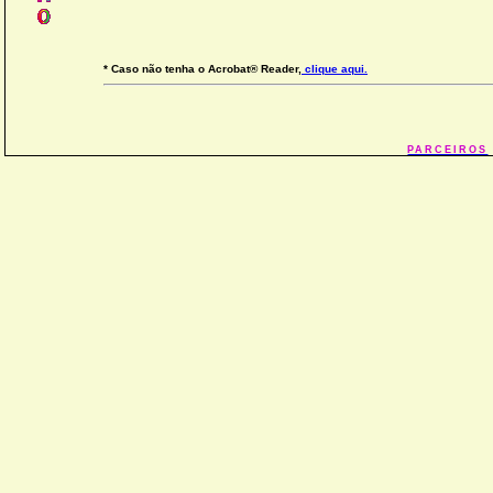
* Caso não tenha o Acrobat® Reader,
clique aqui.
PARCEIROS