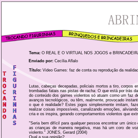
Tema:
O REAL E O VIRTUAL NOS JOGOS e BRINCADEI
Enviado por:
Cecília Aflalo
Título:
Video Games: faz de conta ou reprodução da realida
Lutas, cabeças decepadas, policiais mortos a tiro, corpo
trombadas fatais nas pistas de racha: O que está por trás d
do conteúdo dos games violentos só atuam como um faz de c
avanços tecnológicos, ou têm, realmente, provocado instant
o que é realidade? Estes jogos simplesmente imitam, faze
realizar coisas impossíveis, canalizando emoções, alivian
cria e os inspira, gerando comportamentos violentos que extr
"Seria bem difícil para qualquer pessoa encontrar um único 
as crianças de maneira negativa, mas há um coro de voz
violento." JONES, Gerard (2004)
Qual a sua opinião?